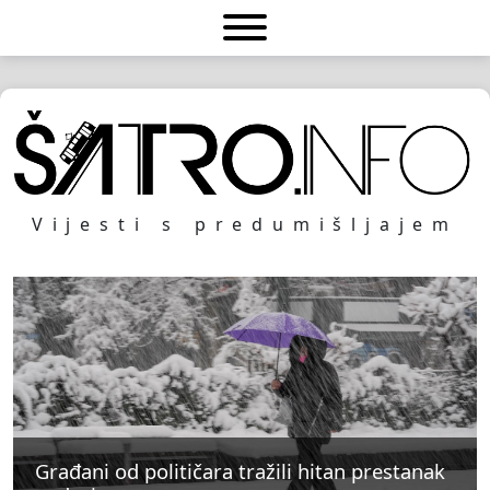
Vijesti s predumišljajem
Građani od političara tražili hitan prestanak
Građani od političara tražili hitan prestanak
Građani od političara tražili hitan prestanak