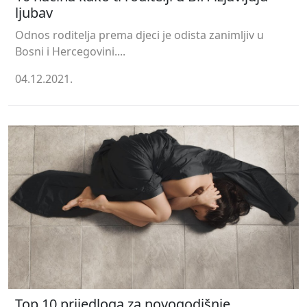
ljubav
Odnos roditelja prema djeci je odista zanimljiv u
Bosni i Hercegovini....
04.12.2021.
Top 10 prijedloga za novogodišnje