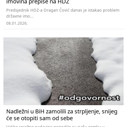
imovina prepiše na HDZ
Predsjednik HDZ-a Dragan Čović danas je istakao problem
državne imo...
08.01.2026.
Nadležni u BiH zamolili za strpljenje, snijeg
će se otopiti sam od sebe
Velike snježne padavine pogodile su našu zemlju u