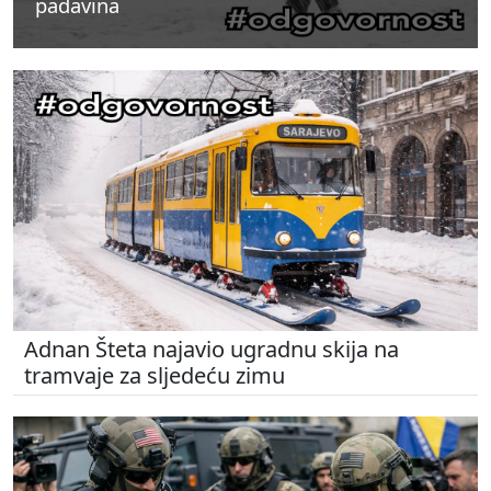
padavina
padavina
padavina
Adnan Šteta najavio ugradnu skija na
tramvaje za sljedeću zimu