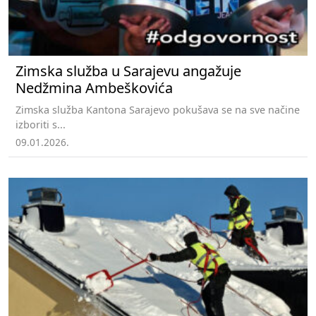
Zimska služba u Sarajevu angažuje
Nedžmina Ambeškovića
Zimska služba Kantona Sarajevo pokušava se na sve načine
izboriti s...
09.01.2026.