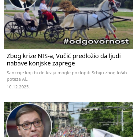
Zbog krize NIS-a, Vučić predložio da ljudi
nabave konjske zaprege
Sankcije koji bi do kraja mogle poklopiti Srbiju zbog loših
poteza Al...
10.12.2025.