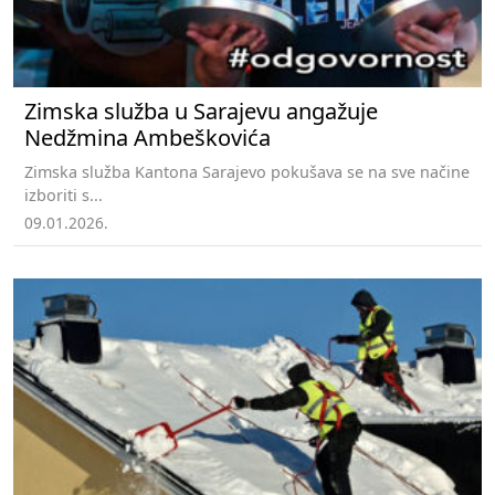
Zimska služba u Sarajevu angažuje
Nedžmina Ambeškovića
Zimska služba Kantona Sarajevo pokušava se na sve načine
izboriti s...
09.01.2026.