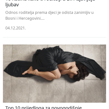
ljubav
Odnos roditelja prema djeci je odista zanimljiv u
Bosni i Hercegovini....
04.12.2021.
Top 10 prijedloga za novogodišnje