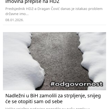
imovina prepiše na HDZ
Predsjednik HDZ-a Dragan Čović danas je istakao problem
državne imo...
08.01.2026.
Nadležni u BiH zamolili za strpljenje, snijeg
će se otopiti sam od sebe
Velike snježne padavine pogodile su našu zemlju u