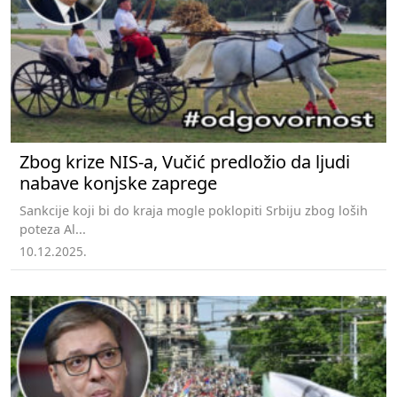
Zbog krize NIS-a, Vučić predložio da ljudi
nabave konjske zaprege
Sankcije koji bi do kraja mogle poklopiti Srbiju zbog loših
poteza Al...
10.12.2025.