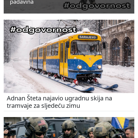
padavina
padavina
padavina
Adnan Šteta najavio ugradnu skija na
tramvaje za sljedeću zimu