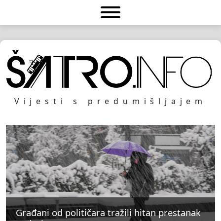
Vijesti s predumišljajem
Građani od političara tražili hitan prestanak
Građani od političara tražili hitan prestanak
Građani od političara tražili hitan prestanak