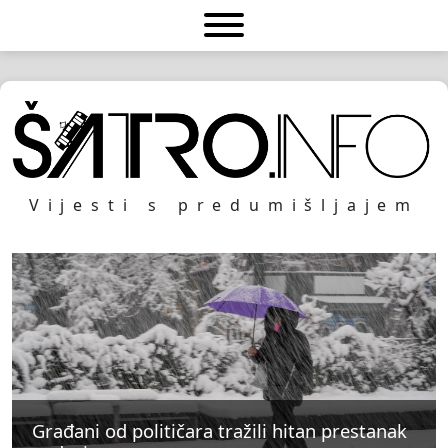
Vijesti s predumišljajem
Građani od političara tražili hitan prestanak
Građani od političara tražili hitan prestanak
Građani od političara tražili hitan prestanak