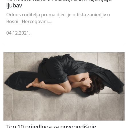
ljubav
Odnos roditelja prema djeci je odista zanimljiv u
Bosni i Hercegovini....
04.12.2021.
Top 10 prijedloga za novogodišnje