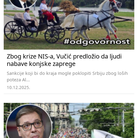
Zbog krize NIS-a, Vučić predložio da ljudi
nabave konjske zaprege
Sankcije koji bi do kraja mogle poklopiti Srbiju zbog loših
poteza Al...
10.12.2025.