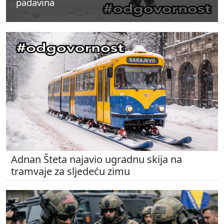
padavina
padavina
padavina
Adnan Šteta najavio ugradnu skija na
tramvaje za sljedeću zimu