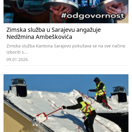
Zimska služba u Sarajevu angažuje
Nedžmina Ambeškovića
Zimska služba Kantona Sarajevo pokušava se na sve načine
izboriti s...
09.01.2026.