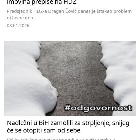
imovina prepiše na HDZ
Predsjednik HDZ-a Dragan Čović danas je istakao problem
državne imo...
08.01.2026.
Nadležni u BiH zamolili za strpljenje, snijeg
će se otopiti sam od sebe
Velike snježne padavine pogodile su našu zemlju u