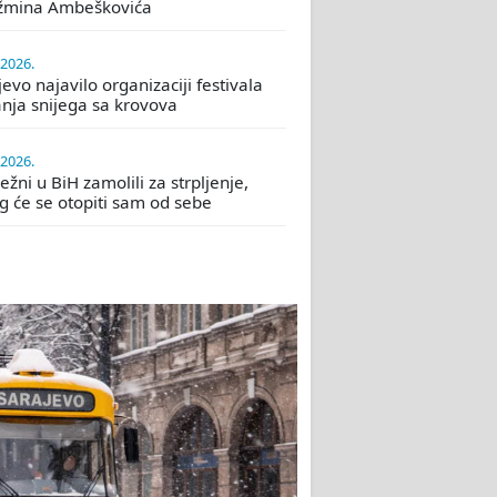
žmina Ambeškovića
.2026.
evo najavilo organizaciji festivala
nja snijega sa krovova
.2026.
žni u BiH zamolili za strpljenje,
eg će se otopiti sam od sebe