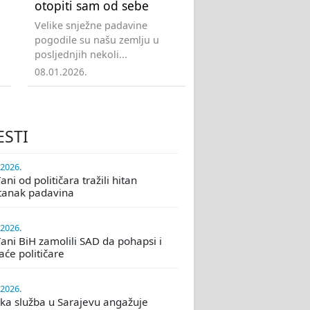
otopiti sam od sebe
Velike snježne padavine
pogodile su našu zemlju u
posljednjih nekoli...
08.01.2026.
ESTI
.2026.
ni od političara tražili hitan
tanak padavina
.2026.
ani BiH zamolili SAD da pohapsi i
će političare
.2026.
ka služba u Sarajevu angažuje