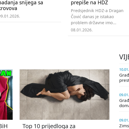
padanja snijega sa
prepiše na HDZ
krovova
Predsjednik HDZ-a Dragan
09.01.2026.
Čović danas je istakao
problem državne imo...
08.01.2026.
VIJ
10.01
Građa
pres
09.01
Građ
doma
09.01
 BiH
Top 10 prijedloga za
Zims