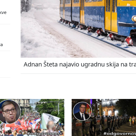
kve
ra
Adnan Šteta najavio ugradnu skija na tr