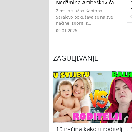
Nedžmina Ambeškovića
Zimska služba Kantona
Sarajevo pokušava se na sve
načine izboriti s...
09.01.2026.
ZAGULJIVANJE
10 načina kako ti roditelji u