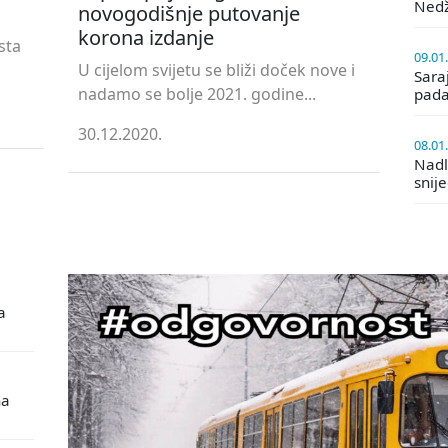
Ned
novogodišnje putovanje
korona izdanje
sta
09.01
U cijelom svijetu se bliži doček nove i
Saraj
nadamo se bolje 2021. godine...
pada
30.12.2020.
08.01
Nadle
snij
a
na