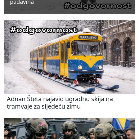
padavina
padavina
padavina
Adnan Šteta najavio ugradnu skija na
tramvaje za sljedeću zimu