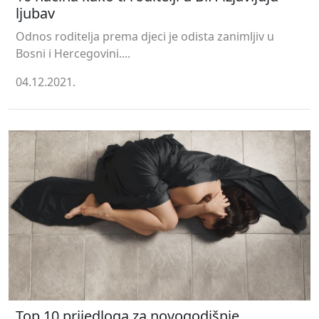
ljubav
Odnos roditelja prema djeci je odista zanimljiv u
Bosni i Hercegovini....
04.12.2021.
Top 10 prijedloga za novogodišnje