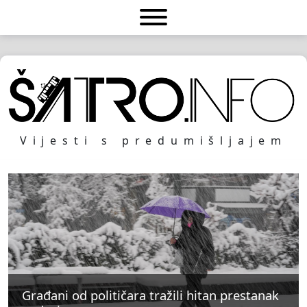
Vijesti s predumišljajem
Građani od političara tražili hitan prestanak
Građani od političara tražili hitan prestanak
Građani od političara tražili hitan prestanak