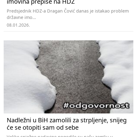
imovina prepiše na HDZ
Predsjednik HDZ-a Dragan Čović danas je istakao problem
državne imo...
08.01.2026.
Nadležni u BiH zamolili za strpljenje, snijeg
će se otopiti sam od sebe
Velike snježne padavine pogodile su našu zemlju u