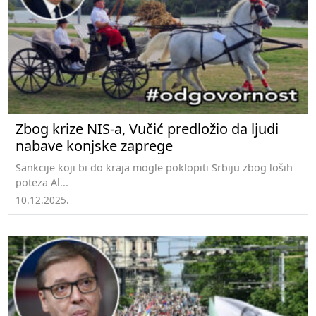
Zbog krize NIS-a, Vučić predložio da ljudi
nabave konjske zaprege
Sankcije koji bi do kraja mogle poklopiti Srbiju zbog loših
poteza Al...
10.12.2025.