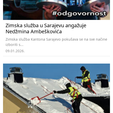
Zimska služba u Sarajevu angažuje
Nedžmina Ambeškovića
Zimska služba Kantona Sarajevo pokušava se na sve načine
izboriti s...
09.01.2026.