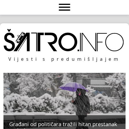
Vijesti s predumišljajem
Građani od političara tražili hitan prestanak
Građani od političara tražili hitan prestanak
Građani od političara tražili hitan prestanak