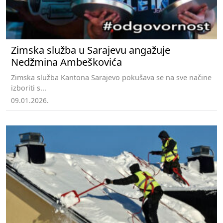
Zimska služba u Sarajevu angažuje
Nedžmina Ambeškovića
Zimska služba Kantona Sarajevo pokušava se na sve načine
izboriti s...
09.01.2026.