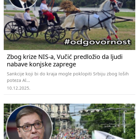
Zbog krize NIS-a, Vučić predložio da ljudi
nabave konjske zaprege
Sankcije koji bi do kraja mogle poklopiti Srbiju zbog loših
poteza Al...
10.12.2025.