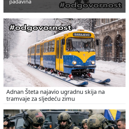
padavina
padavina
padavina
Adnan Šteta najavio ugradnu skija na
tramvaje za sljedeću zimu