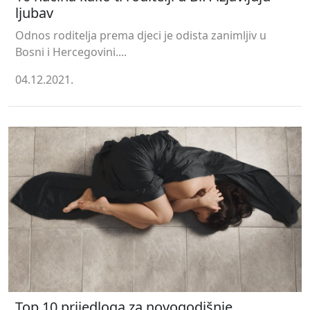
ljubav
Odnos roditelja prema djeci je odista zanimljiv u
Bosni i Hercegovini....
04.12.2021.
Top 10 prijedloga za novogodišnje