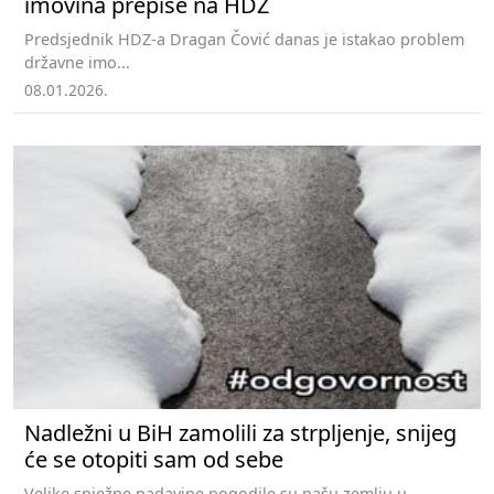
imovina prepiše na HDZ
Predsjednik HDZ-a Dragan Čović danas je istakao problem
državne imo...
08.01.2026.
Nadležni u BiH zamolili za strpljenje, snijeg
će se otopiti sam od sebe
Velike snježne padavine pogodile su našu zemlju u