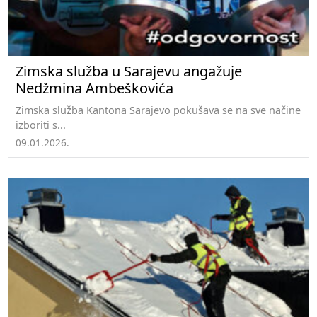
Zimska služba u Sarajevu angažuje
Nedžmina Ambeškovića
Zimska služba Kantona Sarajevo pokušava se na sve načine
izboriti s...
09.01.2026.