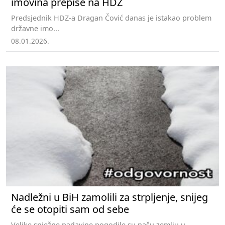
imovina prepiše na HDZ
Predsjednik HDZ-a Dragan Čović danas je istakao problem
državne imo...
08.01.2026.
Nadležni u BiH zamolili za strpljenje, snijeg
će se otopiti sam od sebe
Velike snježne padavine pogodile su našu zemlju u