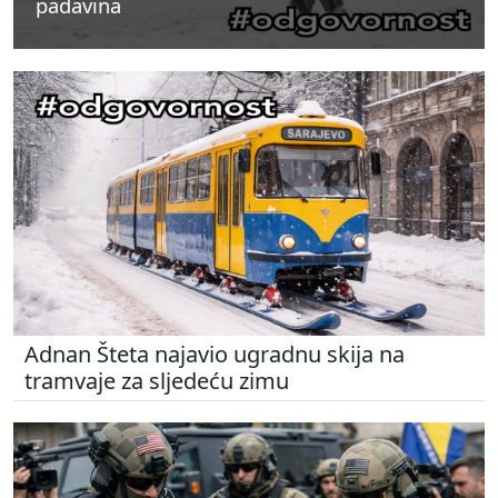
padavina
padavina
padavina
Adnan Šteta najavio ugradnu skija na
tramvaje za sljedeću zimu