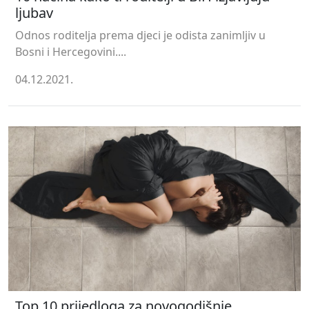
ljubav
Odnos roditelja prema djeci je odista zanimljiv u
Bosni i Hercegovini....
04.12.2021.
Top 10 prijedloga za novogodišnje