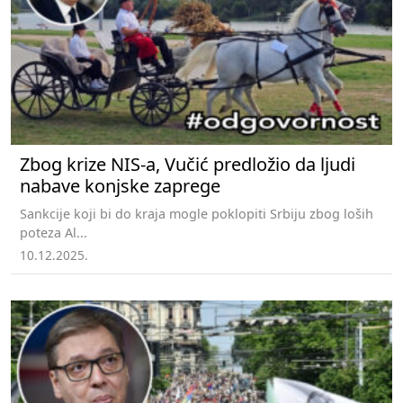
Zbog krize NIS-a, Vučić predložio da ljudi
nabave konjske zaprege
Sankcije koji bi do kraja mogle poklopiti Srbiju zbog loših
poteza Al...
10.12.2025.