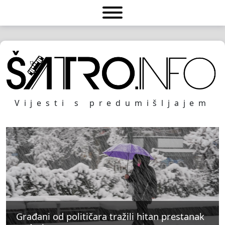
Vijesti s predumišljajem
Građani od političara tražili hitan prestanak
Građani od političara tražili hitan prestanak
Građani od političara tražili hitan prestanak