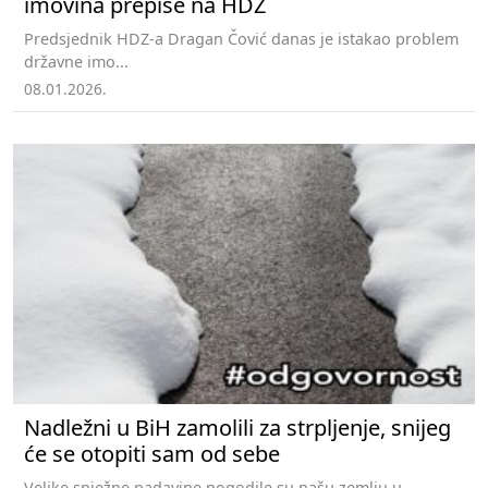
imovina prepiše na HDZ
Predsjednik HDZ-a Dragan Čović danas je istakao problem
državne imo...
08.01.2026.
Nadležni u BiH zamolili za strpljenje, snijeg
će se otopiti sam od sebe
Velike snježne padavine pogodile su našu zemlju u