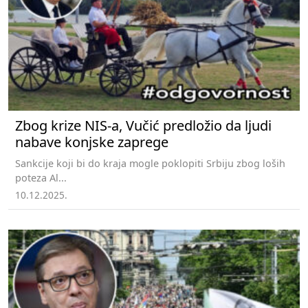
Zbog krize NIS-a, Vučić predložio da ljudi
nabave konjske zaprege
Sankcije koji bi do kraja mogle poklopiti Srbiju zbog loših
poteza Al...
10.12.2025.