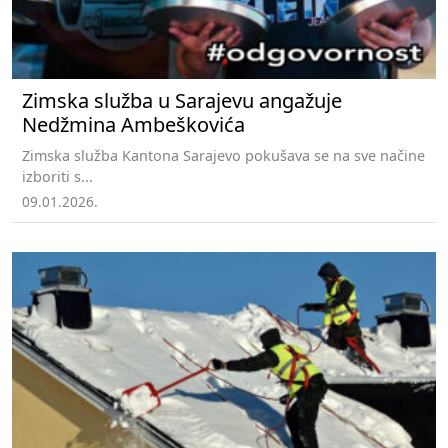
Zimska služba u Sarajevu angažuje
Nedžmina Ambeškovića
Zimska služba Kantona Sarajevo pokušava se na sve načine
izboriti s...
09.01.2026.