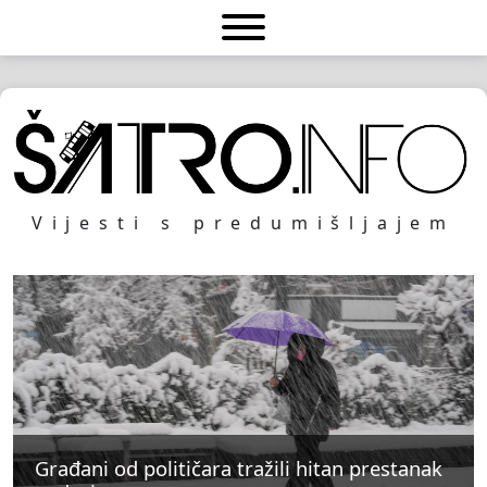
Vijesti s predumišljajem
Građani od političara tražili hitan prestanak
Građani od političara tražili hitan prestanak
Građani od političara tražili hitan prestanak