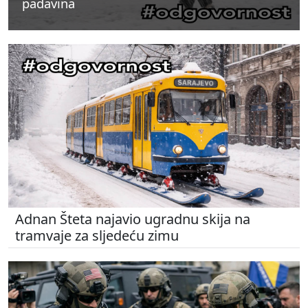
padavina
padavina
padavina
Adnan Šteta najavio ugradnu skija na
tramvaje za sljedeću zimu