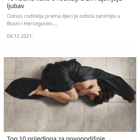
ljubav
Odnos roditelja prema djeci je odista zanimljiv u
Bosni i Hercegovini....
04.12.2021.
Top 10 prijedloga za novogodišnje