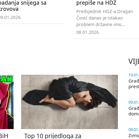
padanja snijega sa
prepiše na HDZ
krovova
Predsjednik HDZ-a Dragan
09.01.2026.
Čović danas je istakao
problem državne imo...
08.01.2026.
VIJ
10.01
Građa
pres
09.01
Građ
doma
09.01
 BiH
Top 10 prijedloga za
Zims