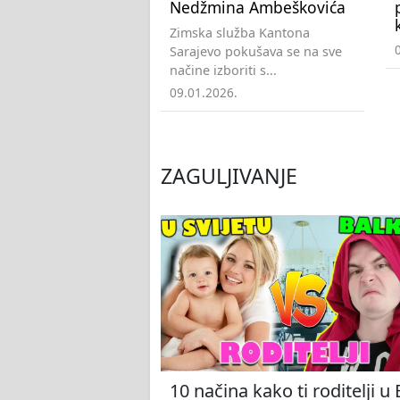
Nedžmina Ambeškovića
Zimska služba Kantona
Sarajevo pokušava se na sve
načine izboriti s...
09.01.2026.
ZAGULJIVANJE
10 načina kako ti roditelji u