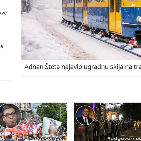
kve
ra
Adnan Šteta najavio ugradnu skija na tr