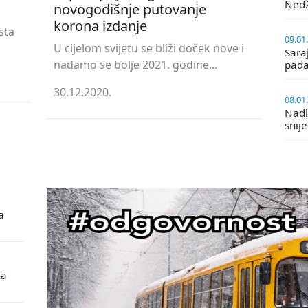
Ned
novogodišnje putovanje
korona izdanje
sta
09.01
U cijelom svijetu se bliži doček nove i
Saraj
nadamo se bolje 2021. godine...
pada
30.12.2020.
08.01
Nadle
snij
a
na