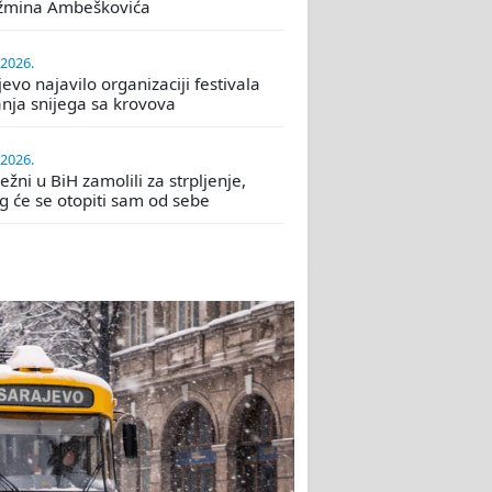
žmina Ambeškovića
.2026.
evo najavilo organizaciji festivala
nja snijega sa krovova
.2026.
žni u BiH zamolili za strpljenje,
eg će se otopiti sam od sebe