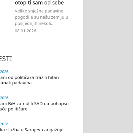
otopiti sam od sebe
Velike snježne padavine
pogodile su našu zemlju u
posljednjih nekoli...
08.01.2026.
ESTI
.2026.
ni od političara tražili hitan
tanak padavina
.2026.
ani BiH zamolili SAD da pohapsi i
će političare
.2026.
ka služba u Sarajevu angažuje