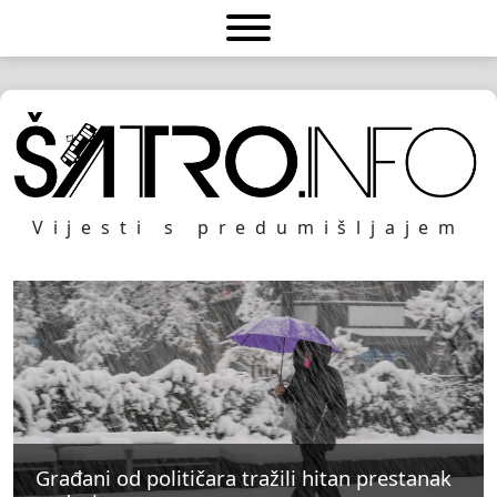
Vijesti s predumišljajem
Građani od političara tražili hitan prestanak
Građani od političara tražili hitan prestanak
Građani od političara tražili hitan prestanak