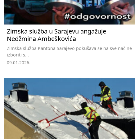
Zimska služba u Sarajevu angažuje
Nedžmina Ambeškovića
Zimska služba Kantona Sarajevo pokušava se na sve načine
izboriti s...
09.01.2026.