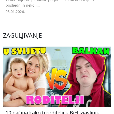
posljednjih nekoli...
08.01.2026.
ZAGULJIVANJE
10 načina kako ti roditelji u BiH izjavljuju