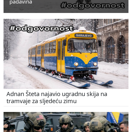
padavina
padavina
padavina
Adnan Šteta najavio ugradnu skija na
tramvaje za sljedeću zimu