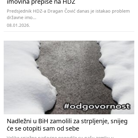
imovina prepiše na HDZ
Predsjednik HDZ-a Dragan Čović danas je istakao problem
državne imo...
08.01.2026.
Nadležni u BiH zamolili za strpljenje, snijeg
će se otopiti sam od sebe
Velike snježne padavine pogodile su našu zemlju u