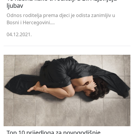
ljubav
Odnos roditelja prema djeci je odista zanimljiv u
Bosni i Hercegovini....
04.12.2021.
Top 10 prijedloga za novogodišnje