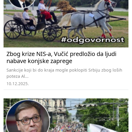
Zbog krize NIS-a, Vučić predložio da ljudi
nabave konjske zaprege
Sankcije koji bi do kraja mogle poklopiti Srbiju zbog loših
poteza Al...
10.12.2025.