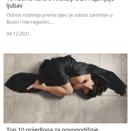
ljubav
Odnos roditelja prema djeci je odista zanimljiv u
Bosni i Hercegovini....
04.12.2021.
Top 10 prijedloga za novogodišnje