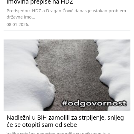
imovina prepiše na HDZ
Predsjednik HDZ-a Dragan Čović danas je istakao problem
državne imo...
08.01.2026.
Nadležni u BiH zamolili za strpljenje, snijeg
će se otopiti sam od sebe
Velike snježne padavine pogodile su našu zemlju u