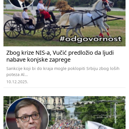
Zbog krize NIS-a, Vučić predložio da ljudi
nabave konjske zaprege
Sankcije koji bi do kraja mogle poklopiti Srbiju zbog loših
poteza Al...
10.12.2025.