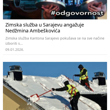
Zimska služba u Sarajevu angažuje
Nedžmina Ambeškovića
Zimska služba Kantona Sarajevo pokušava se na sve načine
izboriti s...
09.01.2026.