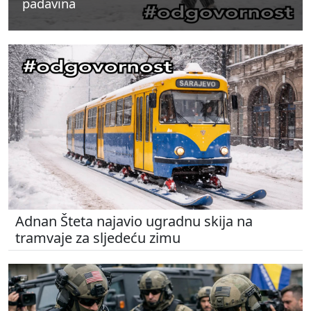
padavina
padavina
padavina
Adnan Šteta najavio ugradnu skija na
tramvaje za sljedeću zimu