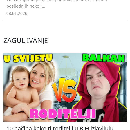
posljednjih nekoli...
08.01.2026.
ZAGULJIVANJE
10 načina kako ti roditelji u BiH izjavljuju