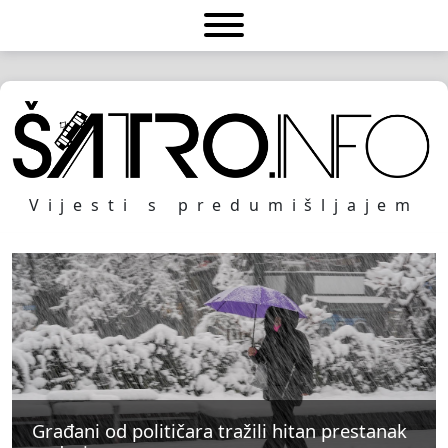
Vijesti s predumišljajem
Građani od političara tražili hitan prestanak
Građani od političara tražili hitan prestanak
Građani od političara tražili hitan prestanak