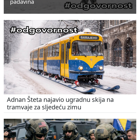
padavina
padavina
padavina
Adnan Šteta najavio ugradnu skija na
tramvaje za sljedeću zimu