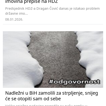
imovina prepiše na HDZ
Predsjednik HDZ-a Dragan Čović danas je istakao problem
državne imo...
08.01.2026.
Nadležni u BiH zamolili za strpljenje, snijeg
će se otopiti sam od sebe
Velike snježne padavine pogodile su našu zemlju u