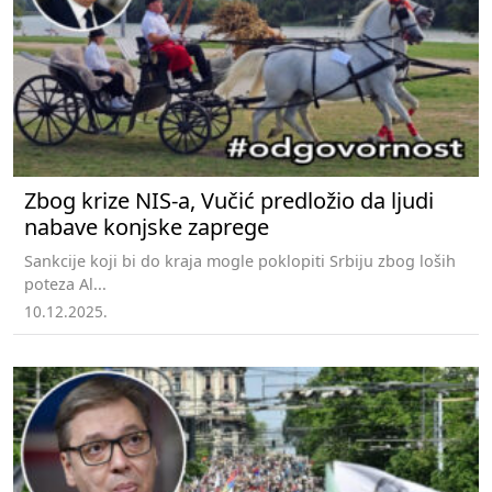
Zbog krize NIS-a, Vučić predložio da ljudi
nabave konjske zaprege
Sankcije koji bi do kraja mogle poklopiti Srbiju zbog loših
poteza Al...
10.12.2025.