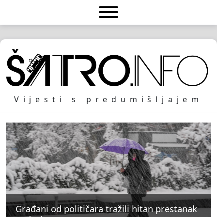
Vijesti s predumišljajem
Građani od političara tražili hitan prestanak
Građani od političara tražili hitan prestanak
Građani od političara tražili hitan prestanak