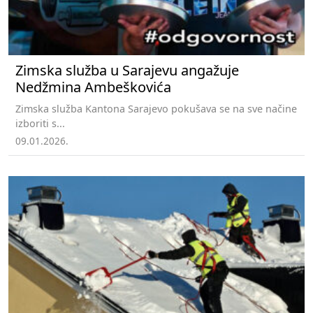
Zimska služba u Sarajevu angažuje
Nedžmina Ambeškovića
Zimska služba Kantona Sarajevo pokušava se na sve načine
izboriti s...
09.01.2026.