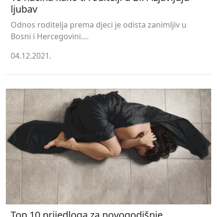
ljubav
Odnos roditelja prema djeci je odista zanimljiv u
Bosni i Hercegovini....
04.12.2021.
Top 10 prijedloga za novogodišnje