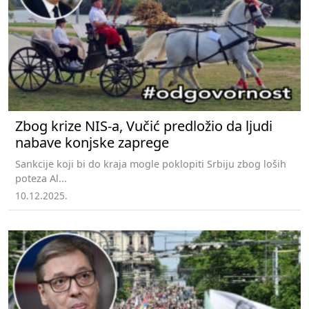
Zbog krize NIS-a, Vučić predložio da ljudi
nabave konjske zaprege
Sankcije koji bi do kraja mogle poklopiti Srbiju zbog loših
poteza Al...
10.12.2025.