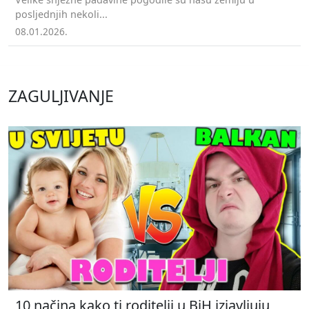
posljednjih nekoli...
08.01.2026.
ZAGULJIVANJE
10 načina kako ti roditelji u BiH izjavljuju