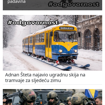
padavina
padavina
padavina
Adnan Šteta najavio ugradnu skija na
tramvaje za sljedeću zimu