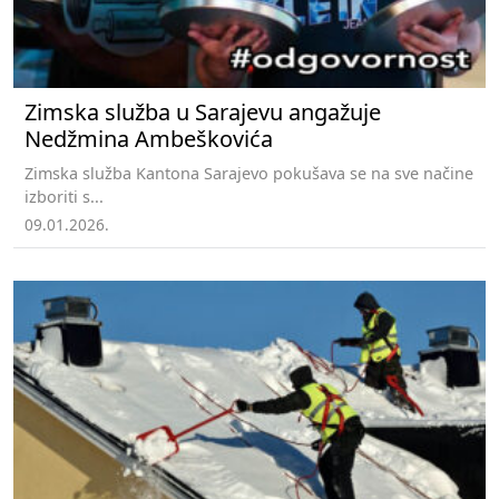
Zimska služba u Sarajevu angažuje
Nedžmina Ambeškovića
Zimska služba Kantona Sarajevo pokušava se na sve načine
izboriti s...
09.01.2026.