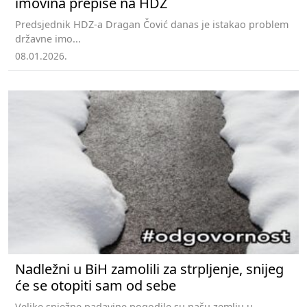
imovina prepiše na HDZ
Predsjednik HDZ-a Dragan Čović danas je istakao problem
državne imo...
08.01.2026.
Nadležni u BiH zamolili za strpljenje, snijeg
će se otopiti sam od sebe
Velike snježne padavine pogodile su našu zemlju u