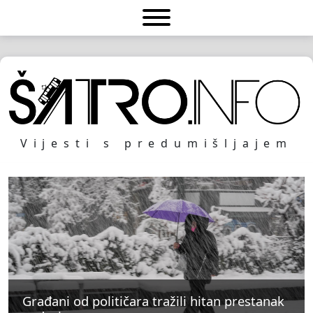
Vijesti s predumišljajem
Građani od političara tražili hitan prestanak
Građani od političara tražili hitan prestanak
Građani od političara tražili hitan prestanak