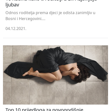
ljubav
Odnos roditelja prema djeci je odista zanimljiv u
Bosni i Hercegovini....
04.12.2021.
Top 10 prijedloga za novogodišnje