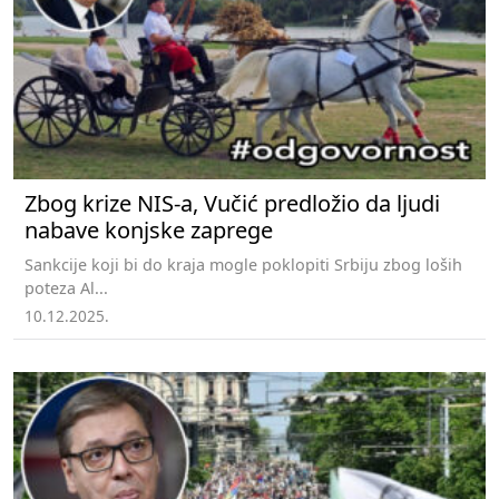
Zbog krize NIS-a, Vučić predložio da ljudi
nabave konjske zaprege
Sankcije koji bi do kraja mogle poklopiti Srbiju zbog loših
poteza Al...
10.12.2025.