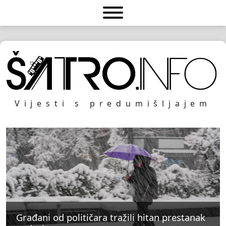
Vijesti s predumišljajem
Građani od političara tražili hitan prestanak
Građani od političara tražili hitan prestanak
Građani od političara tražili hitan prestanak