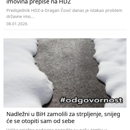
imovina prepiše na HDZ
Predsjednik HDZ-a Dragan Čović danas je istakao problem
državne imo...
08.01.2026.
Nadležni u BiH zamolili za strpljenje, snijeg
će se otopiti sam od sebe
Velike snježne padavine pogodile su našu zemlju u