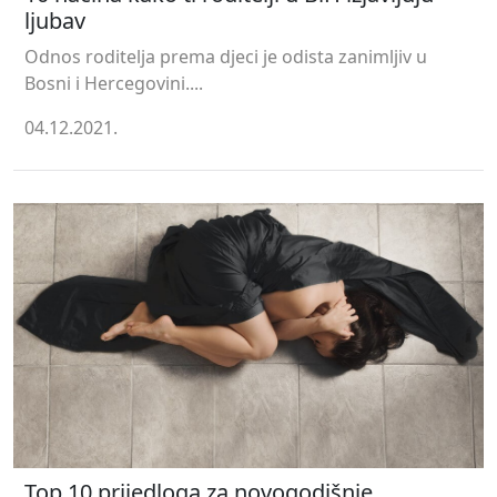
ljubav
Odnos roditelja prema djeci je odista zanimljiv u
Bosni i Hercegovini....
04.12.2021.
Top 10 prijedloga za novogodišnje