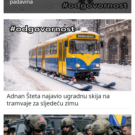
padavina
padavina
padavina
Adnan Šteta najavio ugradnu skija na
tramvaje za sljedeću zimu