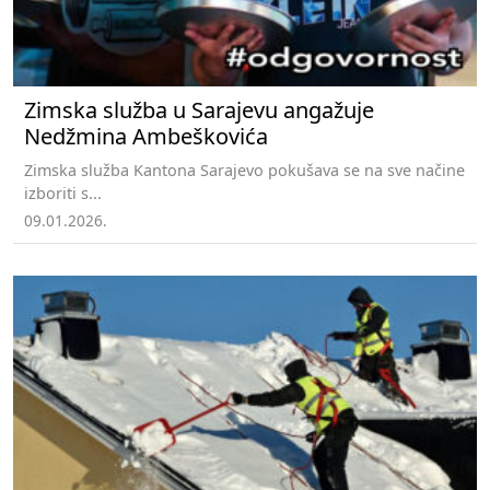
Zimska služba u Sarajevu angažuje
Nedžmina Ambeškovića
Zimska služba Kantona Sarajevo pokušava se na sve načine
izboriti s...
09.01.2026.