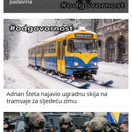
padavina
padavina
padavina
Adnan Šteta najavio ugradnu skija na
tramvaje za sljedeću zimu