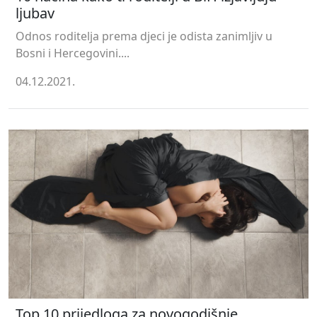
ljubav
Odnos roditelja prema djeci je odista zanimljiv u
Bosni i Hercegovini....
04.12.2021.
Top 10 prijedloga za novogodišnje