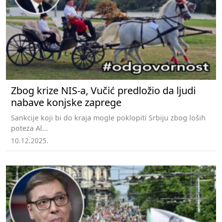
Zbog krize NIS-a, Vučić predložio da ljudi
nabave konjske zaprege
Sankcije koji bi do kraja mogle poklopiti Srbiju zbog loših
poteza Al...
10.12.2025.