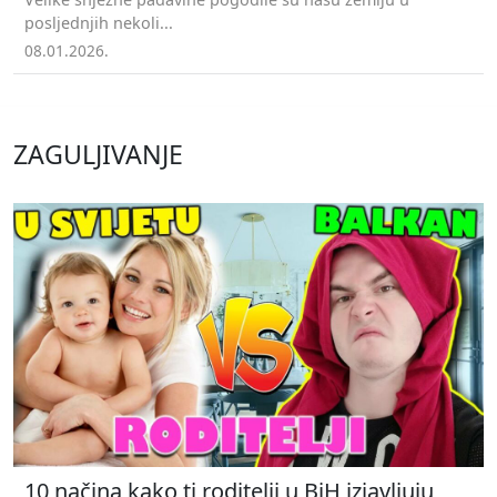
posljednjih nekoli...
08.01.2026.
ZAGULJIVANJE
10 načina kako ti roditelji u BiH izjavljuju