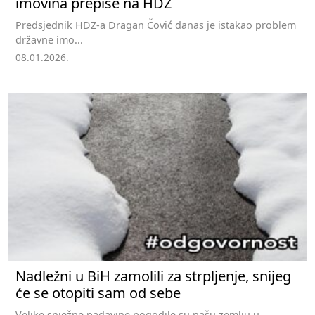
imovina prepiše na HDZ
Predsjednik HDZ-a Dragan Čović danas je istakao problem
državne imo...
08.01.2026.
Nadležni u BiH zamolili za strpljenje, snijeg
će se otopiti sam od sebe
Velike snježne padavine pogodile su našu zemlju u