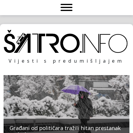
Vijesti s predumišljajem
Građani od političara tražili hitan prestanak
Građani od političara tražili hitan prestanak
Građani od političara tražili hitan prestanak