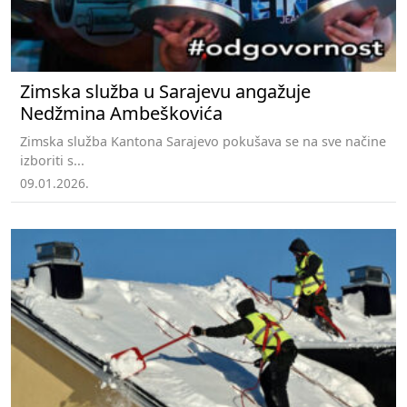
Zimska služba u Sarajevu angažuje
Nedžmina Ambeškovića
Zimska služba Kantona Sarajevo pokušava se na sve načine
izboriti s...
09.01.2026.