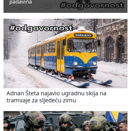
padavina
padavina
padavina
Adnan Šteta najavio ugradnu skija na
tramvaje za sljedeću zimu