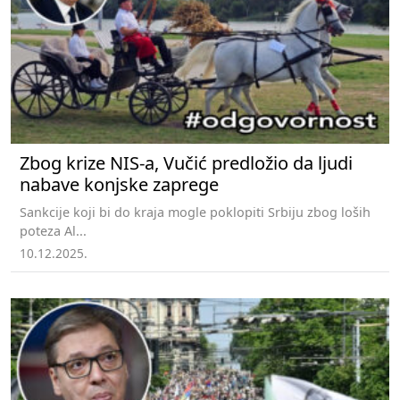
Zbog krize NIS-a, Vučić predložio da ljudi
nabave konjske zaprege
Sankcije koji bi do kraja mogle poklopiti Srbiju zbog loših
poteza Al...
10.12.2025.