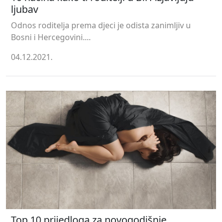
ljubav
Odnos roditelja prema djeci je odista zanimljiv u
Bosni i Hercegovini....
04.12.2021.
Top 10 prijedloga za novogodišnje