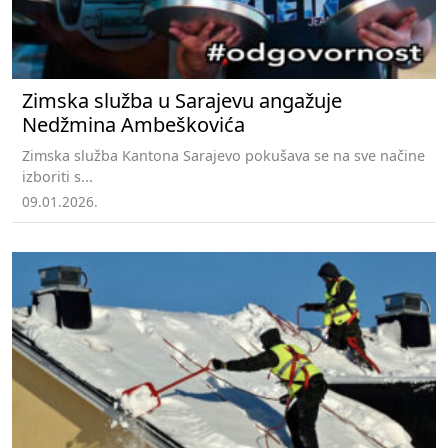
Zimska služba u Sarajevu angažuje
Nedžmina Ambeškovića
Zimska služba Kantona Sarajevo pokušava se na sve načine
izboriti s...
09.01.2026.