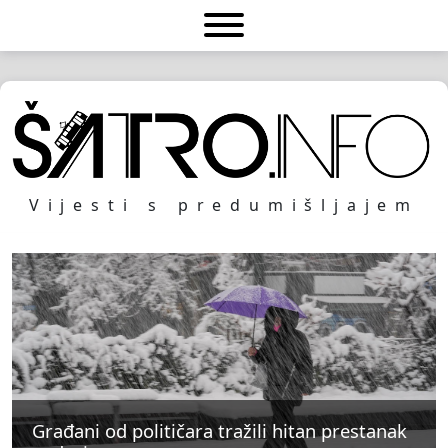
Vijesti s predumišljajem
Građani od političara tražili hitan prestanak
Građani od političara tražili hitan prestanak
Građani od političara tražili hitan prestanak