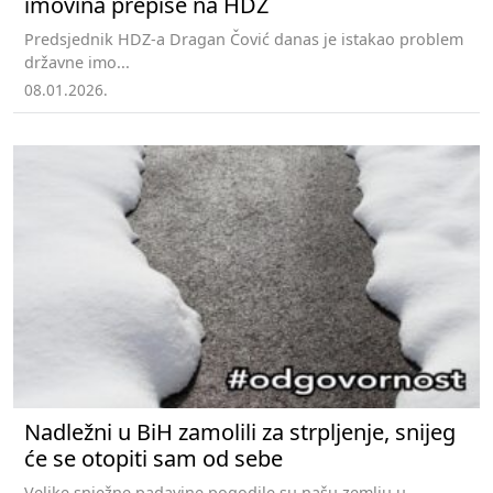
imovina prepiše na HDZ
Predsjednik HDZ-a Dragan Čović danas je istakao problem
državne imo...
08.01.2026.
Nadležni u BiH zamolili za strpljenje, snijeg
će se otopiti sam od sebe
Velike snježne padavine pogodile su našu zemlju u