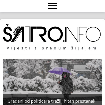
Vijesti s predumišljajem
Građani od političara tražili hitan prestanak
Građani od političara tražili hitan prestanak
Građani od političara tražili hitan prestanak