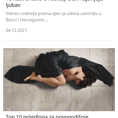
ljubav
Odnos roditelja prema djeci je odista zanimljiv u
Bosni i Hercegovini....
04.12.2021.
Top 10 prijedloga za novogodišnje