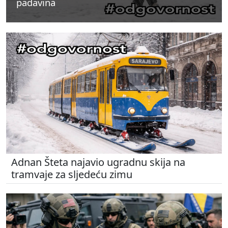
padavina
padavina
padavina
Adnan Šteta najavio ugradnu skija na
tramvaje za sljedeću zimu