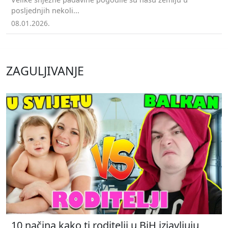
posljednjih nekoli...
08.01.2026.
ZAGULJIVANJE
10 načina kako ti roditelji u BiH izjavljuju