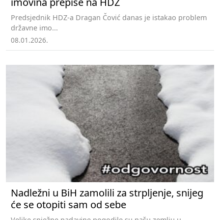
imovina prepiše na HDZ
Predsjednik HDZ-a Dragan Čović danas je istakao problem
državne imo...
08.01.2026.
Nadležni u BiH zamolili za strpljenje, snijeg
će se otopiti sam od sebe
Velike snježne padavine pogodile su našu zemlju u