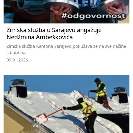
Zimska služba u Sarajevu angažuje
Nedžmina Ambeškovića
Zimska služba Kantona Sarajevo pokušava se na sve načine
izboriti s...
09.01.2026.