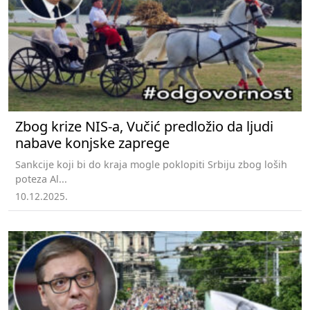
Zbog krize NIS-a, Vučić predložio da ljudi
nabave konjske zaprege
Sankcije koji bi do kraja mogle poklopiti Srbiju zbog loših
poteza Al...
10.12.2025.