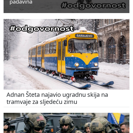
padavina
padavina
padavina
Adnan Šteta najavio ugradnu skija na
tramvaje za sljedeću zimu