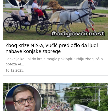
Zbog krize NIS-a, Vučić predložio da ljudi
nabave konjske zaprege
Sankcije koji bi do kraja mogle poklopiti Srbiju zbog loših
poteza Al...
10.12.2025.