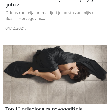
ljubav
Odnos roditelja prema djeci je odista zanimljiv u
Bosni i Hercegovini....
04.12.2021.
Top 10 prijedloga za novogodišnje