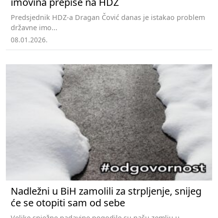
imovina prepiše na HDZ
Predsjednik HDZ-a Dragan Čović danas je istakao problem
državne imo...
08.01.2026.
Nadležni u BiH zamolili za strpljenje, snijeg
će se otopiti sam od sebe
Velike snježne padavine pogodile su našu zemlju u