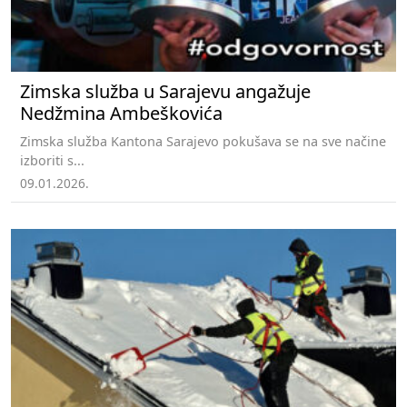
Zimska služba u Sarajevu angažuje
Nedžmina Ambeškovića
Zimska služba Kantona Sarajevo pokušava se na sve načine
izboriti s...
09.01.2026.