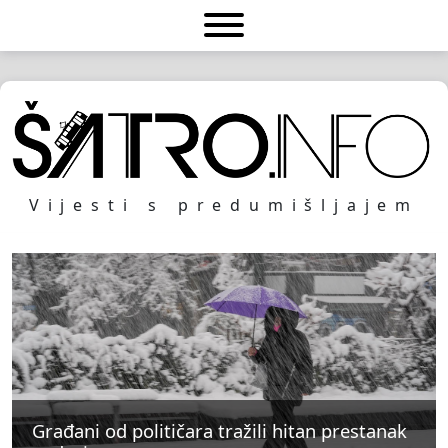
Vijesti s predumišljajem
Građani od političara tražili hitan prestanak
Građani od političara tražili hitan prestanak
Građani od političara tražili hitan prestanak