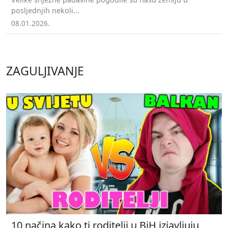
posljednjih nekoli...
08.01.2026.
ZAGULJIVANJE
10 načina kako ti roditelji u BiH izjavljuju