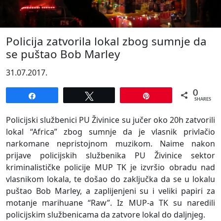
Policija zatvorila lokal zbog sumnje da
se puštao Bob Marley
31.07.2017.
0
Share
Tweet
Pin
SHARES
Policijski službenici PU Živinice su
jučer oko 20h zatvorili
lokal “Africa” zbog sumnje da je vlasnik privlačio
narkomane nepristojnom muzikom. Naime nakon
prijave policijskih službenika PU Živinice
sektor
kriminalističke policije MUP TK je izvršio obradu nad
vlasnikom lokala, te došao do zaključka da se u lokalu
puštao
Bob Marley, a zaplijenjeni su i veliki papiri za
motanje marihuane “Raw”. Iz MUP-a TK su naredili
policijskim službenicama da zatvore lokal do daljnjeg.