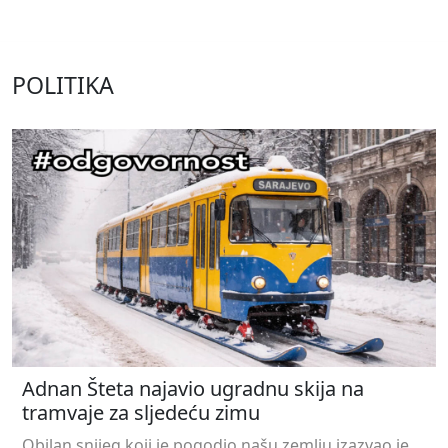
POLITIKA
Adnan Šteta najavio ugradnu skija na
tramvaje za sljedeću zimu
Obilan snijeg koji je pogodio našu zemlju izazvao je