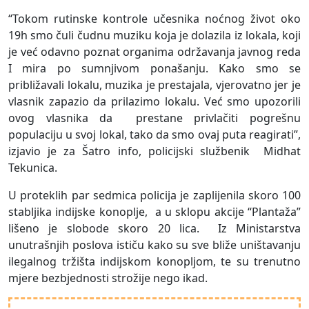
“Tokom rutinske kontrole učesnika noćnog život oko
19h smo čuli čudnu muziku koja je dolazila iz lokala, koji
je već odavno poznat organima održavanja javnog reda
I mira po sumnjivom ponašanju. Kako smo se
približavali lokalu, muzika je prestajala, vjerovatno jer je
vlasnik zapazio da prilazimo lokalu. Već smo upozorili
ovog vlasnika da prestane privlačiti pogrešnu
populaciju u svoj lokal, tako da smo ovaj puta reagirati”,
izjavio je za Šatro info, policijski službenik Midhat
Tekunica.
U proteklih par sedmica policija je zaplijenila skoro 100
stabljika indijske konoplje, a u sklopu akcije “Plantaža”
lišeno je slobode skoro 20 lica. Iz Ministarstva
unutrašnjih poslova ističu kako su sve bliže uništavanju
ilegalnog tržišta indijskom konopljom, te su trenutno
mjere bezbjednosti strožije nego ikad.