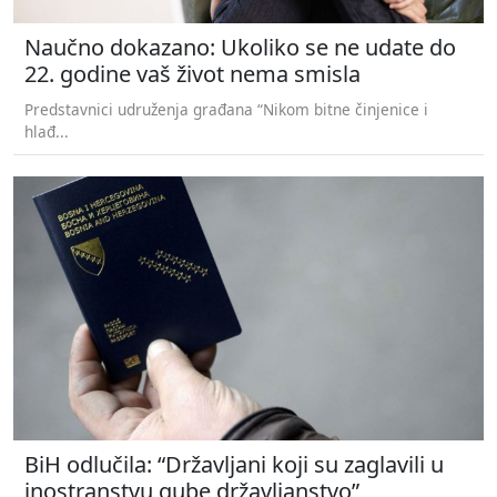
Naučno dokazano: Ukoliko se ne udate do
22. godine vaš život nema smisla
Predstavnici udruženja građana “Nikom bitne činjenice i
hlađ...
BiH odlučila: “Državljani koji su zaglavili u
inostranstvu gube državljanstvo”