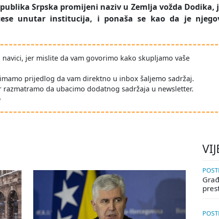
epublika Srpska promijeni naziv u Zemlja vožda Dodika, j
ese unutar institucija, i ponaša se kao da je njego
po navici, jer mislite da vam govorimo kako skupljamo vaše
imamo prijedlog da vam direktno u inbox šaljemo sadržaj.
r razmatramo da ubacimo dodatnog sadržaja u newsletter.
D
VIJ
POSTE
Građa
pres
POSTE