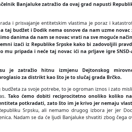
čelnik Banjaluke zatražio da ovaj grad napusti Republi
a i prisvajanje entitetskim vlastima je poraz i katastro
na taj budžet i Dodik nema osnove da nam uzme novac 
Tražimo danima da nam se novac vrati na sve moguće način
emni izaći iz Republike Srpske kako bi zadovoljili pravd
o mu pripada i neće taj novac ići na prljave igre SNSD-
su je zatražio hitnu izmjenu Dejtonskog mirovn
oglasio za distrikt kao što je to slučaj grada Brčko.
 budžeta za svoje potrebe, to je ogroman iznos i zato mis
nas.
Tako ćemo dobiti reciprocitetno onoliko koliko n
entiteta potkradati, zato što im je krivo jer nemaju vlas
epubliku Srpsku, ali nemamo drugog izbora jer jer Dod
injenica. Nadam se da će ljudi Banjaluke shvatiti zbog čega 