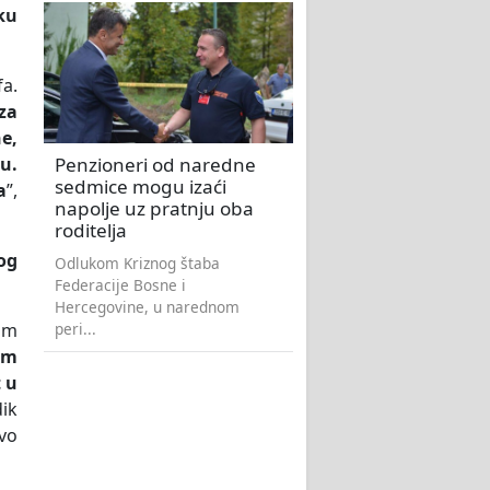
ku
fa.
za
e,
Penzioneri od naredne
u.
sedmice mogu izaći
a
”,
napolje uz pratnju oba
roditelja
og
Odlukom Kriznog štaba
Federacije Bosne i
Hercegovine, u narednom
peri...
lim
am
t u
ik
ovo