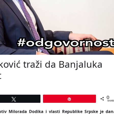
ović traži da Banjaluka
t
0
Tweet
Pin
SHAR
tiv Milorada Dodika i vlasti Republike Srpske je dan