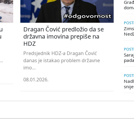
Građ
doma
POSTE
u
Dragan Čović predložio da se
Zims
Ned
u
državna imovina prepiše na
HDZ
POSTE
Predsjednik HDZ-a Dragan Čović
Saraj
..
danas je istakao problem državne
pada
imo...
POSTE
08.01.2026.
Nadle
snij