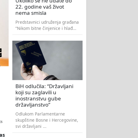
Ukoliko se ne udate do
22. godine vaš život
nema smisla
Predstavnici udruženja građana
“Nikom bitne činjenice i hlađ...
BiH odlučila: “Državljani
koji su zaglavili u
inostranstvu gube
državljanstvo”
Odlukom Parlamentarne
skupštine Bosne i Hercegovine,
ES
svi državljani ...
as