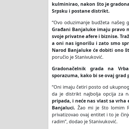
kulminirao, nakon što je gradona
Srpsku i postane distrikt.
“Ovo oduzimanje budžeta našeg grad
Građani Banjaluke imaju pravo 
svoje privatne afere i biznise. 
a oni nas ignorišu i zato smo spr
Narod Banjaluke će dobiti ono št
poručio je Stanivuković.
Gradonačelnik grada na Vrba
sporazuma, kako bi se ovaj grad pr
“Oni imaju četiri posto od ukupnog
da je distrikt najbolja opcija za 
pripada, i neće nas vlast sa vrha 
Banjaluci.
Žao mi je što lomim R
privatizovao ovaj entitet i to je č
radim”, dodao je Stanivuković.