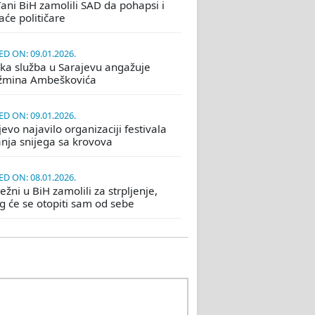
ani BiH zamolili SAD da pohapsi i
će političare
D ON: 09.01.2026.
ka služba u Sarajevu angažuje
žmina Ambeškovića
D ON: 09.01.2026.
evo najavilo organizaciji festivala
nja snijega sa krovova
D ON: 08.01.2026.
žni u BiH zamolili za strpljenje,
eg će se otopiti sam od sebe