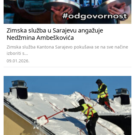
Zimska služba u Sarajevu angažuje
Nedžmina Ambeškovića
Zimska služba Kantona Sarajevo pokušava se na sve načine
izboriti s...
09.01.2026.