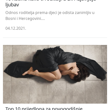
ljubav
Odnos roditelja prema djeci je odista zanimljiv u
Bosni i Hercegovini....
04.12.2021.
Top 10 prijedloga za novogodišnje