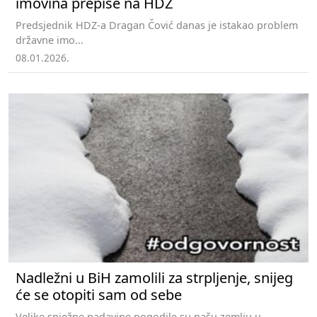
imovina prepiše na HDZ
Predsjednik HDZ-a Dragan Čović danas je istakao problem
državne imo...
08.01.2026.
Nadležni u BiH zamolili za strpljenje, snijeg
će se otopiti sam od sebe
Velike snježne padavine pogodile su našu zemlju u