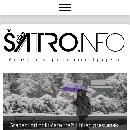
Vijesti s predumišljajem
Građani od političara tražili hitan prestanak
Građani od političara tražili hitan prestanak
Građani od političara tražili hitan prestanak