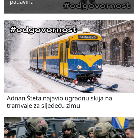
padavina
padavina
padavina
Adnan Šteta najavio ugradnu skija na
tramvaje za sljedeću zimu