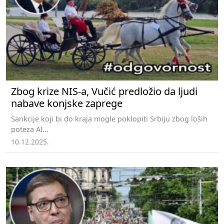
Zbog krize NIS-a, Vučić predložio da ljudi
nabave konjske zaprege
Sankcije koji bi do kraja mogle poklopiti Srbiju zbog loših
poteza Al...
10.12.2025.