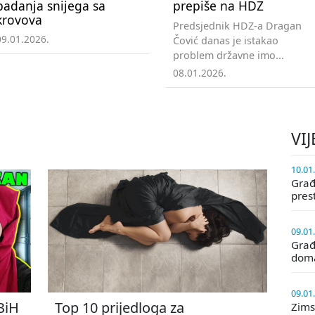
padanja snijega sa
prepiše na HDZ
krovova
Predsjednik HDZ-a Dragan
09.01.2026.
Čović danas je istakao
problem državne imo...
08.01.2026.
VIJ
10.01
Građa
pres
09.01
Građ
doma
09.01
 BiH
Top 10 prijedloga za
Zims