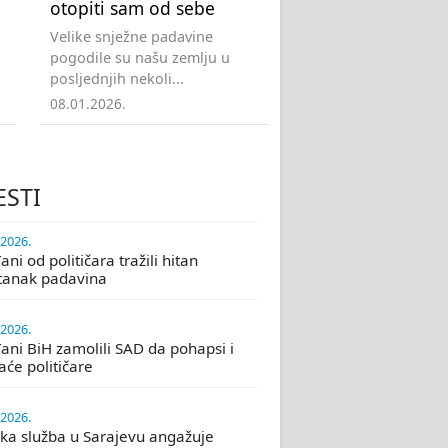
otopiti sam od sebe
Velike snježne padavine
pogodile su našu zemlju u
posljednjih nekoli...
08.01.2026.
ESTI
.2026.
ni od političara tražili hitan
tanak padavina
.2026.
ani BiH zamolili SAD da pohapsi i
će političare
.2026.
ka služba u Sarajevu angažuje