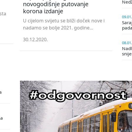
Ned
novogodišnje putovanje
korona izdanje
sta
09.01
U cijelom svijetu se bliži doček nove i
Saraj
nadamo se bolje 2021. godine...
pada
30.12.2020.
08.01
Nadle
snij
a
na