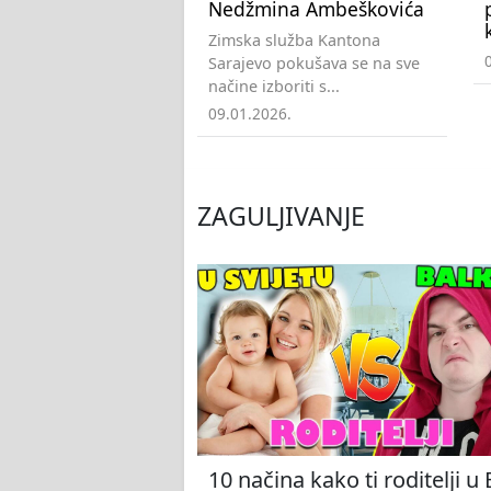
Nedžmina Ambeškovića
Zimska služba Kantona
Sarajevo pokušava se na sve
načine izboriti s...
09.01.2026.
ZAGULJIVANJE
10 načina kako ti roditelji u