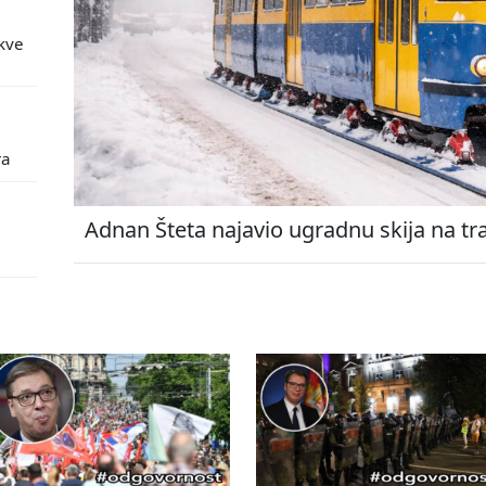
kve
ra
Adnan Šteta najavio ugradnu skija na tr