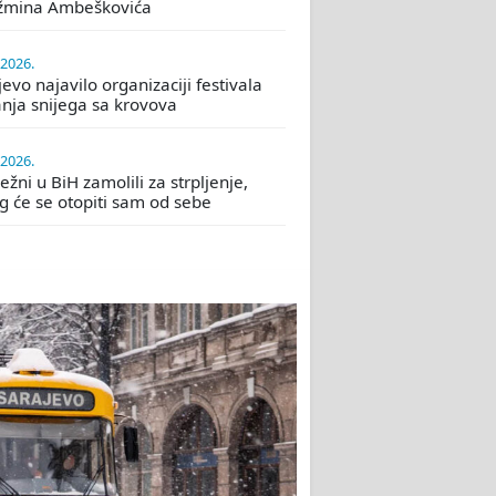
žmina Ambeškovića
.2026.
evo najavilo organizaciji festivala
nja snijega sa krovova
.2026.
žni u BiH zamolili za strpljenje,
eg će se otopiti sam od sebe