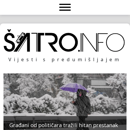
Vijesti s predumišljajem
Građani od političara tražili hitan prestanak
Građani od političara tražili hitan prestanak
Građani od političara tražili hitan prestanak