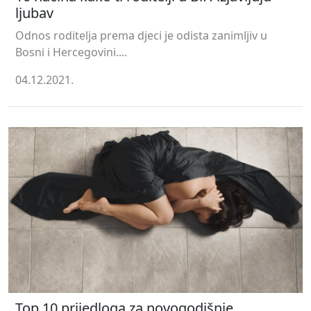
ljubav
Odnos roditelja prema djeci je odista zanimljiv u
Bosni i Hercegovini....
04.12.2021.
Top 10 prijedloga za novogodišnje