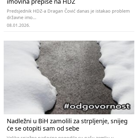
imovina prepiše na HDZ
Predsjednik HDZ-a Dragan Čović danas je istakao problem
državne imo...
08.01.2026.
Nadležni u BiH zamolili za strpljenje, snijeg
će se otopiti sam od sebe
Velike snježne padavine pogodile su našu zemlju u