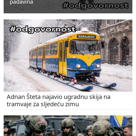
padavina
padavina
padavina
Adnan Šteta najavio ugradnu skija na
tramvaje za sljedeću zimu