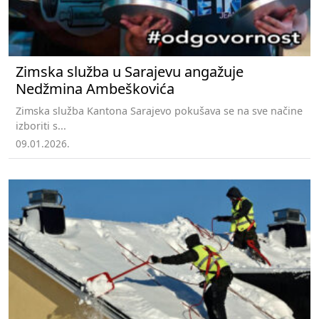
Zimska služba u Sarajevu angažuje
Nedžmina Ambeškovića
Zimska služba Kantona Sarajevo pokušava se na sve načine
izboriti s...
09.01.2026.