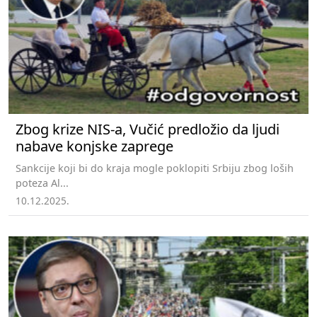
Zbog krize NIS-a, Vučić predložio da ljudi
nabave konjske zaprege
Sankcije koji bi do kraja mogle poklopiti Srbiju zbog loših
poteza Al...
10.12.2025.