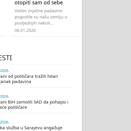
otopiti sam od sebe
Velike snježne padavine
pogodile su našu zemlju u
posljednjih nekoli...
08.01.2026.
ESTI
.2026.
ni od političara tražili hitan
tanak padavina
.2026.
ani BiH zamolili SAD da pohapsi i
će političare
.2026.
ka služba u Sarajevu angažuje