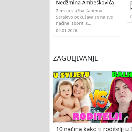
Nedžmina Ambeškovića
Zimska služba Kantona
Sarajevo pokušava se na sve
načine izboriti s...
09.01.2026.
ZAGULJIVANJE
10 načina kako ti roditelji u