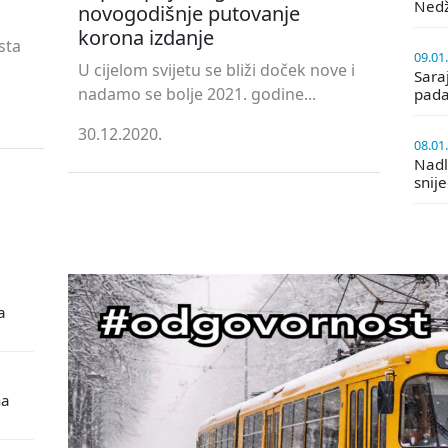
Ned
novogodišnje putovanje
korona izdanje
sta
09.01
U cijelom svijetu se bliži doček nove i
Saraj
nadamo se bolje 2021. godine...
pada
30.12.2020.
08.01
Nadle
snij
a
na