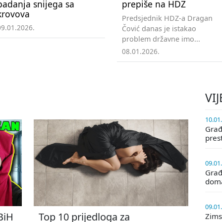
padanja snijega sa
prepiše na HDZ
krovova
Predsjednik HDZ-a Dragan
09.01.2026.
Čović danas je istakao
problem državne imo...
08.01.2026.
VIJ
10.01
Građa
pres
09.01
Građ
doma
09.01
 BiH
Top 10 prijedloga za
Zims