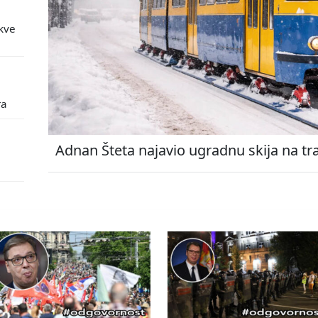
kve
ra
Adnan Šteta najavio ugradnu skija na tr