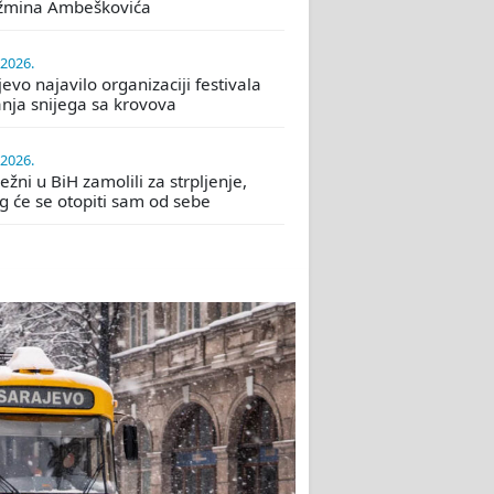
žmina Ambeškovića
.2026.
evo najavilo organizaciji festivala
nja snijega sa krovova
.2026.
žni u BiH zamolili za strpljenje,
eg će se otopiti sam od sebe