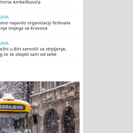
žmina Ambeškovića
.2026.
evo najavilo organizaciji festivala
nja snijega sa krovova
.2026.
žni u BiH zamolili za strpljenje,
eg će se otopiti sam od sebe