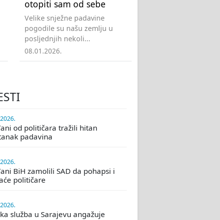
otopiti sam od sebe
Velike snježne padavine
pogodile su našu zemlju u
posljednjih nekoli...
08.01.2026.
ESTI
.2026.
ni od političara tražili hitan
tanak padavina
.2026.
ani BiH zamolili SAD da pohapsi i
će političare
.2026.
ka služba u Sarajevu angažuje