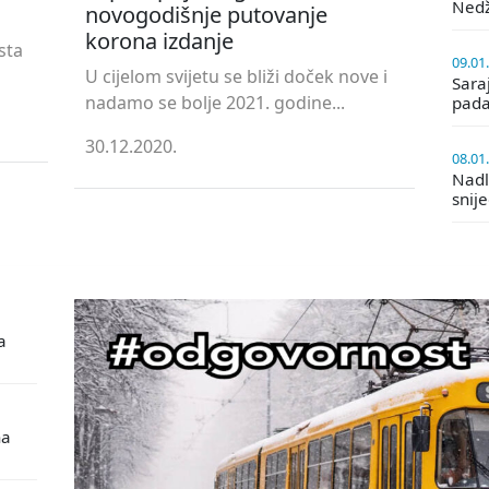
Ned
novogodišnje putovanje
korona izdanje
sta
09.01
U cijelom svijetu se bliži doček nove i
Saraj
nadamo se bolje 2021. godine...
pada
30.12.2020.
08.01
Nadle
snij
a
na