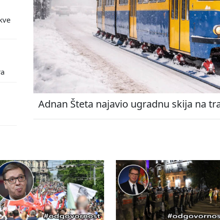
kve
ra
Adnan Šteta najavio ugradnu skija na tr