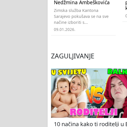
Nedžmina Ambeškovića
Zimska služba Kantona
Sarajevo pokušava se na sve
načine izboriti s...
09.01.2026.
ZAGULJIVANJE
10 načina kako ti roditelji u