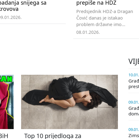
padanja snijega sa
prepiše na HDZ
krovova
Predsjednik HDZ-a Dragan
09.01.2026.
Čović danas je istakao
problem državne imo...
08.01.2026.
VIJ
10.01
Građa
pres
09.01
Građ
doma
09.01
 BiH
Top 10 prijedloga za
Zims